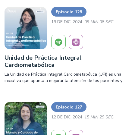
algunas recomendaciones para una correcta circulación en el
sector y prevenir inconvenientes de tránsito.
Episodio 128
19 DE DIC. 2024
09 MIN 08 SEG.
Unidad de Práctica Integral
Cardiometabólica
La Unidad de Práctica Integral Cardiometabólica (UPI) es una
iniciativa que apunta a mejorar la atención de los pacientes y
predecir el riesgo de enfermedades cardiovasculares, basándose
en sus necesidades a través de un modelo que mide los
próximos cuidados y tratamientos que requerirán
Episodio 127
12 DE DIC. 2024
15 MIN 29 SEG.