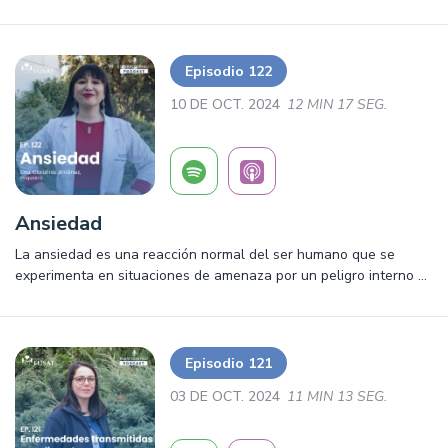
por microbios que se encuentran en el cuerpo, el ambiente o que
se propagan desde la piel
Episodio 122
10 DE OCT. 2024
12 MIN 17 SEG.
Ansiedad
La ansiedad es una reacción normal del ser humano que se
experimenta en situaciones de amenaza por un peligro interno o
externo. Según datos de la Asociación Chilena de Seguridad, un
57,1% de quienes reportaron síntomas de ansiedad manifestaron
haber tenido necesidad de consultar a un profesional de salud
mental, de los cuales, un 44% logró realizar esa consulta en los
Episodio 121
últimos doce meses y un 23% se encuentra en tratamiento.
03 DE OCT. 2024
11 MIN 13 SEG.