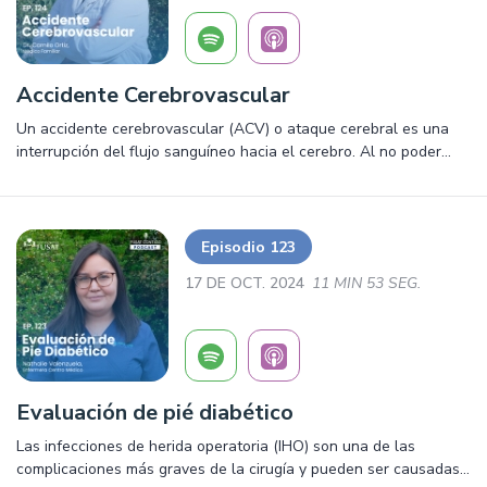
Accidente Cerebrovascular
Un accidente cerebrovascular (ACV) o ataque cerebral es una
interrupción del flujo sanguíneo hacia el cerebro. Al no poder
recibir oxígeno y nutrientes, las células comienzan a morir en
minutos, ocasionando un daño severo, discapacidad permanente
e incluso la muerte.
Episodio 123
17 DE OCT. 2024
11 MIN 53 SEG.
Evaluación de pié diabético
Las infecciones de herida operatoria (IHO) son una de las
complicaciones más graves de la cirugía y pueden ser causadas