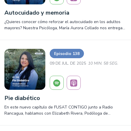
Autocuidado y memoria
¿Quieres conocer cómo reforzar el autocuidado en los adultos
mayores? Nuestra Psicóloga, María Aurora Collado nos entrega
algunas recomendaciones para reforzar el cuidado y
autocuidado de nuestros adultos mayores, así como las señales
de alerta ante la aparición de alguna enfermedad asociada al
deterioro cognitivo. Escucha la entrevista que concedió a la
Episodio 138
Radio Rancagua.
09 DE JUL. DE 2025
10 MIN. 58 SEG.
Pie diabético
En este nuevo capítulo de FUSAT CONTIGO junto a Radio
Rancagua, hablamos con Elizabeth Rivera, Podóloga de
Intersalud, sobre el Pie Diabético y sus cuidados. Salud,
prevención y mucho más ¡Escúchalo ya!