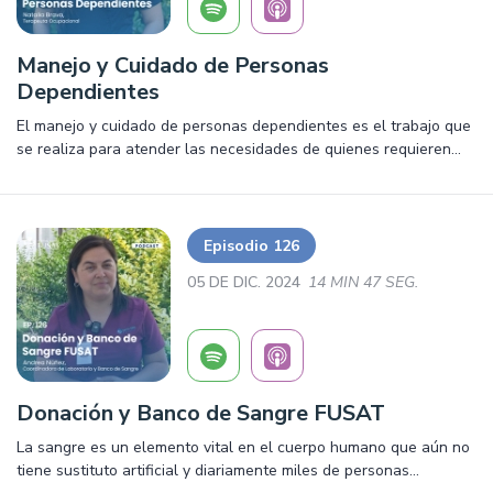
Manejo y Cuidado de Personas
Dependientes
El manejo y cuidado de personas dependientes es el trabajo que
se realiza para atender las necesidades de quienes requieren
asistencia regular por diversos motivos: discapacidad,
dependencia funcional moderada o severa, invalidez,
enfermedad, edad avanzada, entre otros. Muchas de estas
tareas pueden volverse complejas de realizar, sobre todo si no
Episodio 126
se cuenta con experiencia profesional.
05 DE DIC. 2024
14 MIN 47 SEG.
Donación y Banco de Sangre FUSAT
La sangre es un elemento vital en el cuerpo humano que aún no
tiene sustituto artificial y diariamente miles de personas