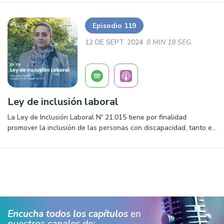
seguros”, poniendo en relieve la importancia de entregar
resultados oportunos y certeros.
Episodio 119
12 DE SEPT. 2024
8 MIN 18 SEG.
Ley de inclusión laboral
La Ley de Inclusión Laboral Nº 21.015 tiene por finalidad
promover la inclusión de las personas con discapacidad, tanto en
el ámbito laboral público como privado. Esta normativa tiene
como objetivo prohibir todo acto de discriminación arbitraria que
se traduzca en exclusiones o restricciones, atendiendo el
entorno completo de los trabajadores.
Encucha todos los capítulos
en