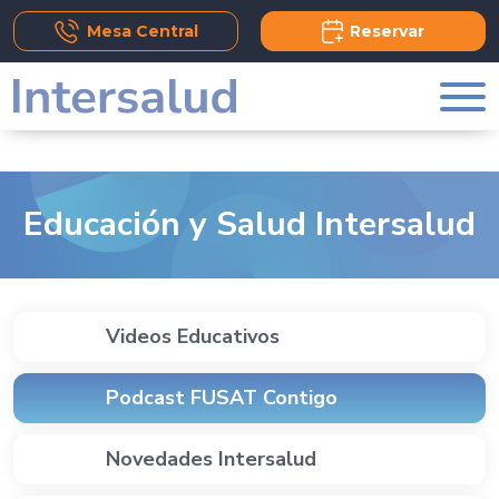
Add Comment
Mesa Central
Reservar
Educación y Salud Intersalud
Videos Educativos
Podcast FUSAT Contigo
Novedades Intersalud