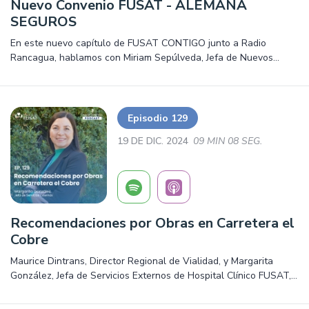
Nuevo Convenio FUSAT - ALEMANA
SEGUROS
En este nuevo capítulo de FUSAT CONTIGO junto a Radio
Rancagua, hablamos con Miriam Sepúlveda, Jefa de Nuevos
Negocios FUSAT junto a Karina Arellano, Supervisora de Ventas
Alemana Seguros sobre el Nuevo Convenio FUSAT - ALEMANA
SEGUROS .Salud, prevención y mucho más. ¡Escúchalo ya!
Episodio 129
19 DE DIC. 2024
09 MIN 08 SEG.
Recomendaciones por Obras en Carretera el
Cobre
Maurice Dintrans, Director Regional de Vialidad, y Margarita
González, Jefa de Servicios Externos de Hospital Clínico FUSAT,
nos hablan sobre los avances de las obras que se están
desarrollando en Carretera el Cobre, junto con entregarnos